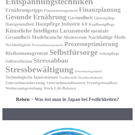
Entspannungstechniken
Finanzplanung
Ernährungstipps
Finanzmanagement
Gesunde Ernährung
Gesundheit
Glatzenpflege
Hautpflege
Industrie 4.0
Hautgesundheit
Kopfhautpflege
Luxusmode
Künstliche Intelligenz
mentale
Gesundheit
Modebranche
Nachhaltige Mode
Modetrends
Prozessoptimierung
Nachhaltigkeit
Personalmanagement
Selbstfürsorge
Risikomanagement
Selbstpflege
Stressabbau
Selbstreflexion
Stressbewältigung
Stressmanagement
Technologische Innovationen
Traditionelle Handwerkskunst
Unternehmensberatung
Unternehmensfinanzen
Vermögensaufbau
Wohnraumgestaltung
Work-Life-Balance
Reisen
>
Was isst man in Japan bei Festlichkeiten?