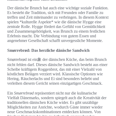
Der dänische Brunch hat auch eine wichtige soziale Funktion.
Es besteht die Tradition, sich mit Freunden oder Familie zu
treffen und Zeit miteinander zu verbringen. In diesem Kontext
spielen *kulturelle Aspekte* wie die dänische Hygge eine
zentrale Rolle. Hygge fördert das Gefühl von Gemütlichkeit
und Zusammengehörigkeit, was Brunch zu einem festlichen
Erlebnis macht. Die Verbindung von gutem Essen und
angenehmer Gesellschaft schafft unvergessliche Momente.
Smørrebrød: Das herzliche dänische Sandwich
Smørrebrød ist ein象 der dänischen Küche, das beim Brunch
nicht fehlen darf. Dieses dänische Sandwich besteht aus einer
Scheibe kräftigem Roggenbrot, das mit einer Vielzahl von
köstlichen Belägen verziert wird. Klassische Optionen wie
Hering, Räucherlachs und Ei sind besonders beliebt und
verleihen diesem Gericht seinen einzigartigen Geschmack.
Ein
Smørrebrød
repräsentiert nicht nur die kulinarische
Vielfalt Dänemarks, sondern spiegelt auch die Kreativität der
traditionellen dänischen Küche wider. Es gibt unzählige
Möglichkeiten zur Anrichte, wodurch Gäste immer wieder
neue Geschmackskombinationen entdecken können. Von