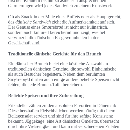
frischen Kräutern bis hin zu ästhetisch ansprechenden
Garnierungen wird jedes Sandwich zu einem Kunstwerk.
Ob als Snack in der Mitte eines Buffets oder als Hauptgericht,
das
dänische Sandwich
zieht die Aufmerksamkeit auf sich.
Der Genuss eines Smørrebrød ist nicht nur kulinarisch,
sondern auch kulturell bereichernd und zeigt, wie tief
verwurzelt die dänischen Essgewohnheiten in der
Gesellschaft sind.
Traditionelle dänische Gerichte für den Brunch
Ein dänischer Brunch bietet eine köstliche Auswahl an
traditionellen dänischen Gerichte, die sowohl Einheimische
als auch Besucher begeistern. Neben dem berühmten
Smørrebrød dürfen auch einige andere beliebte Speisen nicht
fehlen, die jede Brunch-Tafel bereichern.
Beliebte Speisen und ihre Zubereitung
Frikadeller zählen zu den absoluten Favoriten in Dänemark.
Diese herzhaften Fleischbällchen werden häufig mit einem
Beilagensalat serviert und sind für ihre saftige Konsistenz
bekannt. Æggekage, eine Art dänisches Omelette, überrascht
durch ihre Vielseitigkeit und kann mit verschiedenen Zutaten