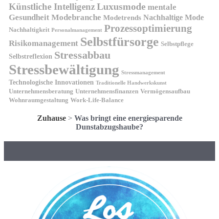
Luxusmode
Künstliche Intelligenz
mentale
Gesundheit
Modebranche
Nachhaltige Mode
Modetrends
Prozessoptimierung
Nachhaltigkeit
Personalmanagement
Selbstfürsorge
Risikomanagement
Selbstpflege
Stressabbau
Selbstreflexion
Stressbewältigung
Stressmanagement
Technologische Innovationen
Traditionelle Handwerkskunst
Unternehmensberatung
Unternehmensfinanzen
Vermögensaufbau
Wohnraumgestaltung
Work-Life-Balance
Zuhause
>
Was bringt eine energiesparende
Dunstabzugshaube?