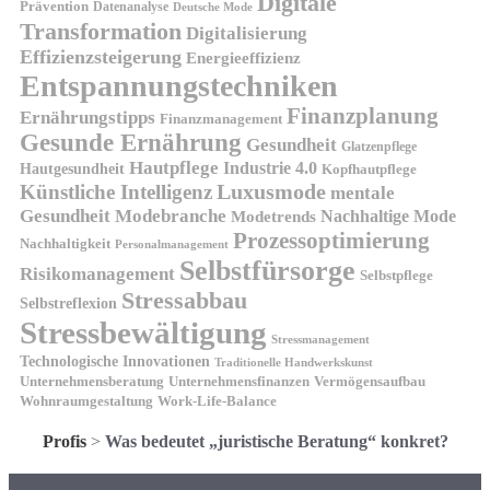
Digitale
Prävention
Datenanalyse
Deutsche Mode
Transformation
Digitalisierung
Effizienzsteigerung
Energieeffizienz
Entspannungstechniken
Finanzplanung
Ernährungstipps
Finanzmanagement
Gesunde Ernährung
Gesundheit
Glatzenpflege
Hautpflege
Industrie 4.0
Hautgesundheit
Kopfhautpflege
Luxusmode
Künstliche Intelligenz
mentale
Gesundheit
Modebranche
Nachhaltige Mode
Modetrends
Prozessoptimierung
Nachhaltigkeit
Personalmanagement
Selbstfürsorge
Risikomanagement
Selbstpflege
Stressabbau
Selbstreflexion
Stressbewältigung
Stressmanagement
Technologische Innovationen
Traditionelle Handwerkskunst
Unternehmensberatung
Unternehmensfinanzen
Vermögensaufbau
Wohnraumgestaltung
Work-Life-Balance
Profis
>
Was bedeutet „juristische Beratung“ konkret?