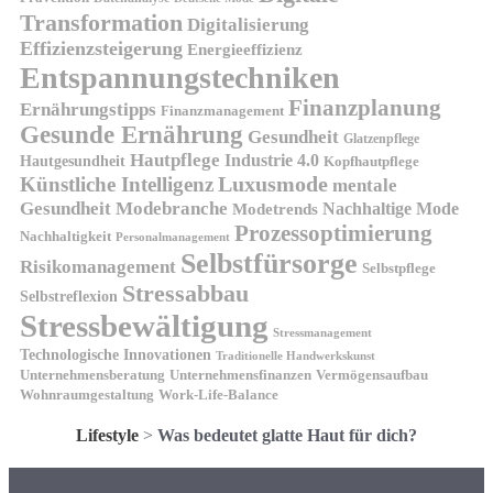
Transformation
Digitalisierung
Effizienzsteigerung
Energieeffizienz
Entspannungstechniken
Finanzplanung
Ernährungstipps
Finanzmanagement
Gesunde Ernährung
Gesundheit
Glatzenpflege
Hautpflege
Industrie 4.0
Hautgesundheit
Kopfhautpflege
Luxusmode
Künstliche Intelligenz
mentale
Gesundheit
Modebranche
Nachhaltige Mode
Modetrends
Prozessoptimierung
Nachhaltigkeit
Personalmanagement
Selbstfürsorge
Risikomanagement
Selbstpflege
Stressabbau
Selbstreflexion
Stressbewältigung
Stressmanagement
Technologische Innovationen
Traditionelle Handwerkskunst
Unternehmensberatung
Unternehmensfinanzen
Vermögensaufbau
Wohnraumgestaltung
Work-Life-Balance
Lifestyle
>
Was bedeutet glatte Haut für dich?