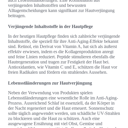
auch Lebensstiländerungen. Eine Kombination aus
verjüngenden Inhaltsstoffen und bewussten
Alltagentscheidungen kann signifikant zur Hautverjüngung
beitragen.
Verjüngende Inhaltsstoffe in der Hautpflege
In der heutigen Hautpflege finden sich zahlreiche verjüngende
Inhaltsstoffe, die speziell für ihre Anti-Aging-Effekte bekannt
sind. Retinol, ein Derivat von Vitamin A, hat sich als äußerst
effektiv erwiesen, indem es die Kollagenproduktion anregt
und feine Linien reduziert. Peptide stimulieren ebenfalls die
Hautregeneration und tragen zur Festigkeit der Haut bei.
Antioxidantien, wie Vitamin C und E, schützen die Haut vor
freien Radikalen und fördern ein strahlendes Aussehen.
Lebensstiländerungen zur Hautverjüngung
Neben der Verwendung von Produkten spielen
Lebensstiländerungen eine wesentliche Rolle im Anti-Aging-
Prozess. Ausreichend Schlaf ist essenziell, da der Körper in
der Nacht regeneriert und die Haut erneuert. Sonnenschutz
sollte täglich angewendet werden, um schädliche UV-Strahlen
zu blockieren und die Haut zu schützen. Auch eine
ausgewogene Ernährung mit viel Obst, Gemüse und