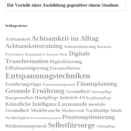
Die Vorteile einer Ausbildung gegenüber einem Studium
Schlagwörter
Achtsamkeit im Alltag
Achtsamkeit
Achtsamkeitstraining
Automatisierung
Burnout-
Digitale
Prävention
Datenanalyse
Deutsche Mode
Transformation
Digitalisierung
Effizienzsteigerung
Energieeffizienz
Entspannungstechniken
Finanzplanung
Ernährungstipps
Finanzmanagement
Gesunde Ernährung
Gesundheit
Glatzenpflege
Hautpflege
Industrie 4.0
Hautgesundheit
Kopfhautpflege
Luxusmode
Künstliche Intelligenz
mentale
Gesundheit
Modebranche
Nachhaltige Mode
Modetrends
Prozessoptimierung
Nachhaltigkeit
Personalmanagement
Selbstfürsorge
Risikomanagement
Selbstpflege