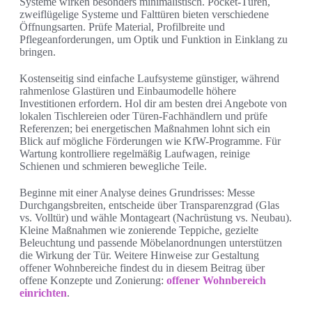
Systeme wirken besonders minimalistisch. Pocket-Türen,
zweiflügelige Systeme und Falttüren bieten verschiedene
Öffnungsarten. Prüfe Material, Profilbreite und
Pflegeanforderungen, um Optik und Funktion in Einklang zu
bringen.
Kostenseitig sind einfache Laufsysteme günstiger, während
rahmenlose Glastüren und Einbaumodelle höhere
Investitionen erfordern. Hol dir am besten drei Angebote von
lokalen Tischlereien oder Türen-Fachhändlern und prüfe
Referenzen; bei energetischen Maßnahmen lohnt sich ein
Blick auf mögliche Förderungen wie KfW-Programme. Für
Wartung kontrolliere regelmäßig Laufwagen, reinige
Schienen und schmieren bewegliche Teile.
Beginne mit einer Analyse deines Grundrisses: Messe
Durchgangsbreiten, entscheide über Transparenzgrad (Glas
vs. Volltür) und wähle Montageart (Nachrüstung vs. Neubau).
Kleine Maßnahmen wie zonierende Teppiche, gezielte
Beleuchtung und passende Möbelanordnungen unterstützen
die Wirkung der Tür. Weitere Hinweise zur Gestaltung
offener Wohnbereiche findest du in diesem Beitrag über
offene Konzepte und Zonierung:
offener Wohnbereich
einrichten
.