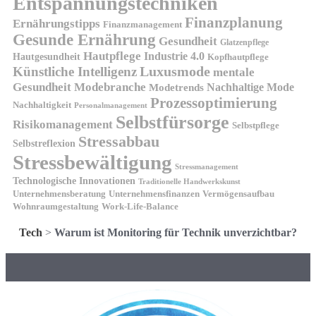
Entspannungstechniken
Finanzplanung
Ernährungstipps
Finanzmanagement
Gesunde Ernährung
Gesundheit
Glatzenpflege
Hautpflege
Industrie 4.0
Hautgesundheit
Kopfhautpflege
Luxusmode
Künstliche Intelligenz
mentale
Gesundheit
Modebranche
Nachhaltige Mode
Modetrends
Prozessoptimierung
Nachhaltigkeit
Personalmanagement
Selbstfürsorge
Risikomanagement
Selbstpflege
Stressabbau
Selbstreflexion
Stressbewältigung
Stressmanagement
Technologische Innovationen
Traditionelle Handwerkskunst
Unternehmensberatung
Unternehmensfinanzen
Vermögensaufbau
Wohnraumgestaltung
Work-Life-Balance
Tech
>
Warum ist Monitoring für Technik unverzichtbar?