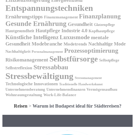
Energieeffizienz
Entspannungstechniken
Finanzplanung
Ernährungstipps
Finanzmanagement
Gesunde Ernährung
Gesundheit
Glatzenpflege
Hautpflege
Industrie 4.0
Hautgesundheit
Kopfhautpflege
Luxusmode
Künstliche Intelligenz
mentale
Gesundheit
Modebranche
Nachhaltige Mode
Modetrends
Prozessoptimierung
Nachhaltigkeit
Personalmanagement
Selbstfürsorge
Risikomanagement
Selbstpflege
Stressabbau
Selbstreflexion
Stressbewältigung
Stressmanagement
Technologische Innovationen
Traditionelle Handwerkskunst
Unternehmensberatung
Unternehmensfinanzen
Vermögensaufbau
Wohnraumgestaltung
Work-Life-Balance
Reisen
>
Warum ist Budapest ideal für Städtereisen?