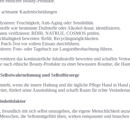
zen ethischer Beauty-Produkte.
ür achtsame Kaufentscheidungen
ysieren: Feuchtigkeit, Anti-Aging oder Sensibilität.
toffe wie bestimmte Duftstoffe oder Alkohol denat. identifizieren.
Claims verifizieren: BDIH, NATRUE, COSMOS prüfen.
haltigkeit bewerten: Refill, Recyclingmöglichkeiten.
 Patch-Test vor vollem Einsatz durchführen.
ieren: Foto- oder Tagebuch zur Langzeitbeobachtung führen.
rstützen das kontinuierliche Inhaltsstoffe bewerten und schaffen Vertrau
he nach ethische Beauty-Produkte zu einer bewussten Routine, die Haut
 Selbstwahrnehmung und Selbstfürsorge
tsteht, wenn die innere Haltung und die tägliche Pflege Hand in Hand 
tet, fördert seine Ausstrahlung und schafft Raum für echte Veränderun
hönheitsfaktor
t, freundlich mit sich selbst umzugehen, die eigene Menschlichkeit an
Menschen, die Selbstmitgefühl üben, wirken entspannter und brauchen