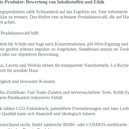
y-Produkte: Bewertung von Inhaltsstoffen und Ethik
egeprodukten zahlt Achtsamkeit auf das Ergebnis ein. Eine informierte
klar zu trennen. Das fördert eine achtsame Produktauswahl, die auf Ha
it achtet.
 Produktauswahl hilft
chritt für Schritt und fragt nach Konzentrationen, pH-Wert-Eignung un
r greifen seltener impulsiv zu Angeboten. Stattdessen nutzen sie T
oder zur objektiven Bewertung.
, Lavera und Weleda stehen für transparente Naturformeln. La Roche
eit für sensible Haut.
tigkeit und bewusster Konsum
Bio-Zertifikate, Fair-Trade-Zutaten und tierversuchsfreie Tests. Refill
m Plastikanteil reduzieren Abfall.
k zählen CO2-Fußabdruck, palmölfreie Formulierungen und faire Liefe
n Qualität kann sich finanziell und ökologisch lohnen.
utschland sucht, findet zahlreiche BDIH- oder COSMOS-zertifizierte 