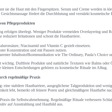
nt sie die Haut mit den Fingerspitzen. Serum und Creme werden in k
e Gesichtsmassage fördert die Durchblutung und verstärkt kosmetische R
on Pflegeprodukten
g erfolgen überlegt. Weniger Produkte vermeiden Overlayering und Re
 reduziert Irritationen und schont die Hautbarriere.
aluronsäure, Niacinamid und Vitamin C gezielt einsetzen.
sster Konzentration und mit Pausen nutzen.
arenter Inhaltsstoffkommunikation wie The Ordinary, Paula’s Choice 
st wichtig. Duftfreie Produkte und natürliche Texturen wie Balms oder Ö
e kleinen Entscheidungen gehören zu kosmetische Rituale im Alltag.
durch regelmäßige Praxis
g: eine stabilere Hautbarriere, ausgeglichene Talgproduktion und wen
amkeit lebt, bemerkt oft feinere Poren und gleichmäßigere Hautfarbe n
e Praxis die Selbstwahrnehmung. Regelmäßige Rituale verbessern Schla
ositiv auf Ausstrahlung und Hautbild aus.