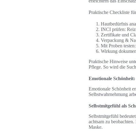
erleichtern das Einschät
Praktische Checkliste f
Hautbedürfnis anal
INCI prüfen: Reizs
Zertifikate und 
Verpackung & Nach
Mit Proben testen:
Wirkung dokument
Praktische Hinweise unte
Pflege. So wird die Suc
Emotionale Schönheit:
Emotionale Schönheit en
Selbstwahrnehmung arbei
Selbstmitgefühl als Sc
Selbstmitgefühl bedeute
achtsam zu beobachten. 
Maske.