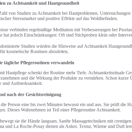
dien zu Achtsamkeit und Hautgesundheit
 Zahl von Studien zu Achtsamkeit bei Hautproblemen. Untersuchun
scher Stressmarker und positive Effekte auf das Wohlbefinden.
isse verbinden regelmäßige Meditation mit Verbesserungen bei Psorias
e hat jedoch Einschränkungen: Oft sind Stichproben klein oder Interve
ndomisierte Studien würden die Hinweise auf Achtsamkeit Hautgesundhe
ür kosmetische Routinen abzuleiten.
e tägliche Pflegeroutinen verwandeln
t Hautpflege schenkt der Routine mehr Tiefe. Achtsamkeitsrituale Ges
zunehmen und die Wirkung der Produkte zu verstärken. Schon kurze 
e und Aufmerksamkeit.
und nach der Gesichtsreinigung
die Person eine bis zwei Minuten bewusst ein und aus. Sie prüft die Ha
. Dieses Wahrnehmen ist Teil einer Pflegeroutine Achtsamkeit.
bewegt sie die Hände langsam. Sanfte Massagetechniken mit cremigen
a und La Roche-Posay dienen als Anker. Textur, Wärme und Duft len