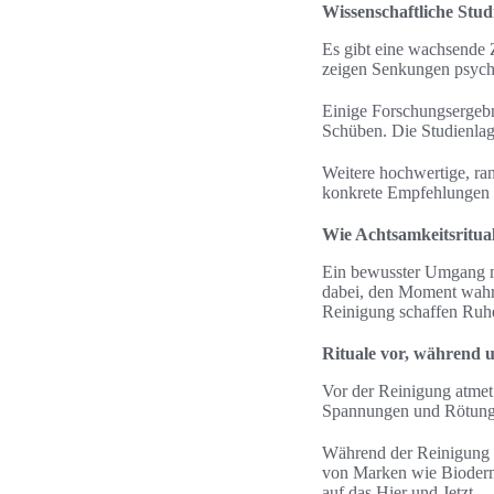
Wissenschaftliche Stu
Es gibt eine wachsende
zeigen Senkungen psychi
Einige Forschungsergebn
Schüben. Die Studienlag
Weitere hochwertige, ra
konkrete Empfehlungen f
Wie Achtsamkeitsritual
Ein bewusster Umgang mi
dabei, den Moment wahr
Reinigung schaffen Ruh
Rituale vor, während 
Vor der Reinigung atmet 
Spannungen und Rötungen
Während der Reinigung 
von Marken wie Bioderm
auf das Hier und Jetzt.