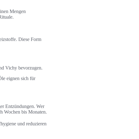
leinen Mengen
ituale.
izstoffe. Diese Form
und Vichy bevorzugen.
le eignen sich für
iger Entzündungen. Wer
ach Wochen bis Monaten.
fhygiene und reduzieren