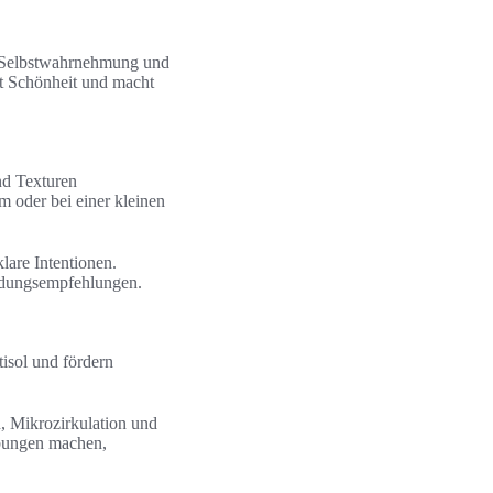
kt Selbstwahrnehmung und
it Schönheit und macht
nd Texturen
 oder bei einer kleinen
lare Intentionen.
ndungsempfehlungen.
tisol und fördern
, Mikrozirkulation und
übungen machen,