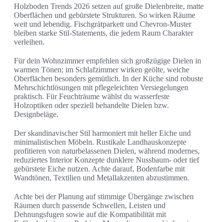
Holzboden Trends 2026 setzen auf große Dielenbreite, matte
Oberflächen und gebürstete Strukturen. So wirken Räume
weit und lebendig. Fischgrätparkett und Chevron-Muster
bleiben starke Stil-Statements, die jedem Raum Charakter
verleihen.
Für dein Wohnzimmer empfehlen sich großzügige Dielen in
warmen Tönen; im Schlafzimmer wirken geölte, weiche
Oberflächen besonders gemütlich. In der Küche sind robuste
Mehrschichtlösungen mit pflegeleichten Versiegelungen
praktisch. Für Feuchträume wählst du wasserfeste
Holzoptiken oder speziell behandelte Dielen bzw.
Designbeläge.
Der skandinavischer Stil harmoniert mit heller Eiche und
minimalistischen Möbeln. Rustikale Landhauskonzepte
profitieren von naturbelassenen Dielen, während modernes,
reduziertes Interior Konzepte dunklere Nussbaum- oder tief
gebürstete Eiche nutzen. Achte darauf, Bodenfarbe mit
Wandtönen, Textilien und Metallakzenten abzustimmen.
Achte bei der Planung auf stimmige Übergänge zwischen
Räumen durch passende Schwellen, Leisten und
Dehnungsfugen sowie auf die Kompatibilität mit