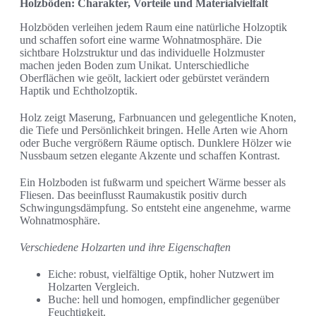
Holzböden: Charakter, Vorteile und Materialvielfalt
Holzböden verleihen jedem Raum eine natürliche Holzoptik
und schaffen sofort eine warme Wohnatmosphäre. Die
sichtbare Holzstruktur und das individuelle Holzmuster
machen jeden Boden zum Unikat. Unterschiedliche
Oberflächen wie geölt, lackiert oder gebürstet verändern
Haptik und Echtholzoptik.
Holz zeigt Maserung, Farbnuancen und gelegentliche Knoten,
die Tiefe und Persönlichkeit bringen. Helle Arten wie Ahorn
oder Buche vergrößern Räume optisch. Dunklere Hölzer wie
Nussbaum setzen elegante Akzente und schaffen Kontrast.
Ein Holzboden ist fußwarm und speichert Wärme besser als
Fliesen. Das beeinflusst Raumakustik positiv durch
Schwingungsdämpfung. So entsteht eine angenehme, warme
Wohnatmosphäre.
Verschiedene Holzarten und ihre Eigenschaften
Eiche: robust, vielfältige Optik, hoher Nutzwert im
Holzarten Vergleich.
Buche: hell und homogen, empfindlicher gegenüber
Feuchtigkeit.