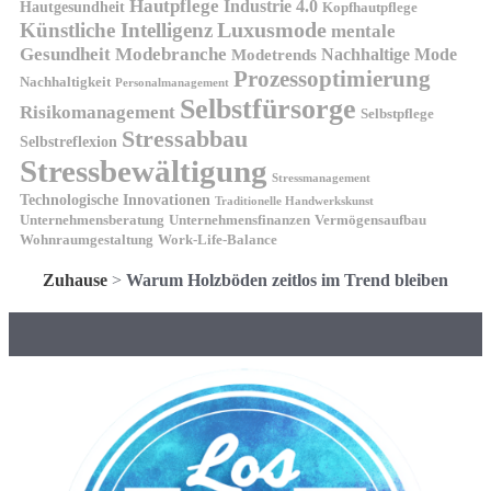
Hautpflege
Industrie 4.0
Hautgesundheit
Kopfhautpflege
Luxusmode
Künstliche Intelligenz
mentale
Gesundheit
Modebranche
Nachhaltige Mode
Modetrends
Prozessoptimierung
Nachhaltigkeit
Personalmanagement
Selbstfürsorge
Risikomanagement
Selbstpflege
Stressabbau
Selbstreflexion
Stressbewältigung
Stressmanagement
Technologische Innovationen
Traditionelle Handwerkskunst
Unternehmensberatung
Unternehmensfinanzen
Vermögensaufbau
Wohnraumgestaltung
Work-Life-Balance
Zuhause
>
Warum Holzböden zeitlos im Trend bleiben