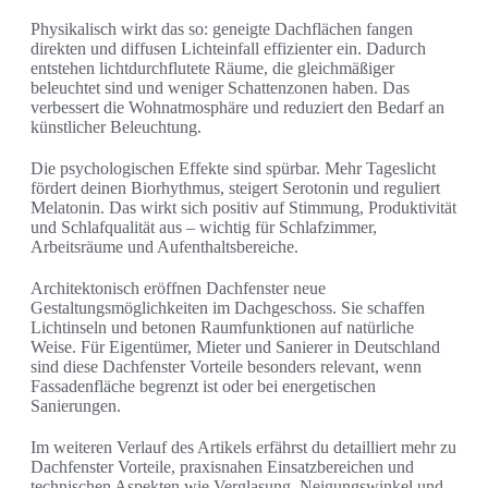
Physikalisch wirkt das so: geneigte Dachflächen fangen
direkten und diffusen Lichteinfall effizienter ein. Dadurch
entstehen lichtdurchflutete Räume, die gleichmäßiger
beleuchtet sind und weniger Schattenzonen haben. Das
verbessert die Wohnatmosphäre und reduziert den Bedarf an
künstlicher Beleuchtung.
Die psychologischen Effekte sind spürbar. Mehr Tageslicht
fördert deinen Biorhythmus, steigert Serotonin und reguliert
Melatonin. Das wirkt sich positiv auf Stimmung, Produktivität
und Schlafqualität aus – wichtig für Schlafzimmer,
Arbeitsräume und Aufenthaltsbereiche.
Architektonisch eröffnen Dachfenster neue
Gestaltungsmöglichkeiten im Dachgeschoss. Sie schaffen
Lichtinseln und betonen Raumfunktionen auf natürliche
Weise. Für Eigentümer, Mieter und Sanierer in Deutschland
sind diese Dachfenster Vorteile besonders relevant, wenn
Fassadenfläche begrenzt ist oder bei energetischen
Sanierungen.
Im weiteren Verlauf des Artikels erfährst du detailliert mehr zu
Dachfenster Vorteile, praxisnahen Einsatzbereichen und
technischen Aspekten wie Verglasung, Neigungswinkel und