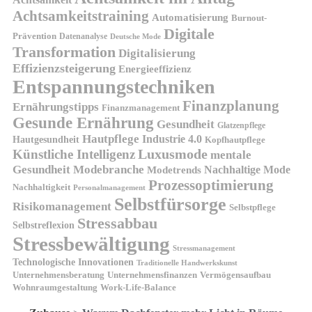
Achtsamkeitstraining
Automatisierung
Burnout-
Digitale
Prävention
Datenanalyse
Deutsche Mode
Transformation
Digitalisierung
Effizienzsteigerung
Energieeffizienz
Entspannungstechniken
Finanzplanung
Ernährungstipps
Finanzmanagement
Gesunde Ernährung
Gesundheit
Glatzenpflege
Hautpflege
Industrie 4.0
Hautgesundheit
Kopfhautpflege
Luxusmode
Künstliche Intelligenz
mentale
Gesundheit
Modebranche
Nachhaltige Mode
Modetrends
Prozessoptimierung
Nachhaltigkeit
Personalmanagement
Selbstfürsorge
Risikomanagement
Selbstpflege
Stressabbau
Selbstreflexion
Stressbewältigung
Stressmanagement
Technologische Innovationen
Traditionelle Handwerkskunst
Unternehmensberatung
Unternehmensfinanzen
Vermögensaufbau
Wohnraumgestaltung
Work-Life-Balance