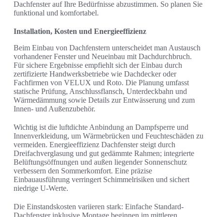
Dachfenster auf Ihre Bedürfnisse abzustimmen. So planen Sie
funktional und komfortabel.
Installation, Kosten und Energieeffizienz
Beim Einbau von Dachfenstern unterscheidet man Austausch
vorhandener Fenster und Neueinbau mit Dachdurchbruch.
Für sichere Ergebnisse empfiehlt sich der Einbau durch
zertifizierte Handwerksbetriebe wie Dachdecker oder
Fachfirmen von VELUX und Roto. Die Planung umfasst
statische Prüfung, Anschlussflansch, Unterdeckbahn und
Wärmedämmung sowie Details zur Entwässerung und zum
Innen- und Außenzubehör.
Wichtig ist die luftdichte Anbindung an Dampfsperre und
Innenverkleidung, um Wärmebrücken und Feuchteschäden zu
vermeiden. Energieeffizienz Dachfenster steigt durch
Dreifachverglasung und gut gedämmte Rahmen; integrierte
Belüftungsöffnungen und außen liegender Sonnenschutz
verbessern den Sommerkomfort. Eine präzise
Einbauausführung verringert Schimmelrisiken und sichert
niedrige U-Werte.
Die Einstandskosten variieren stark: Einfache Standard-
Dachfenster inklusive Montage beginnen im mittleren