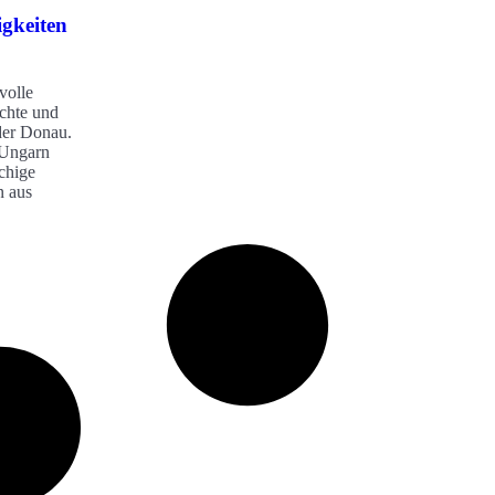
gkeiten
volle
ichte und
der Donau.
s Ungarn
achige
n aus