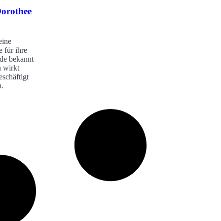
orothee
eine
 für ihre
de bekannt
n wirkt
schäftigt
n.