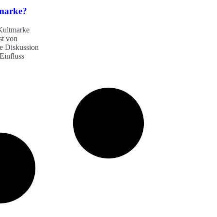
tmarke?
 Kultmarke
st von
ie Diskussion
 Einfluss