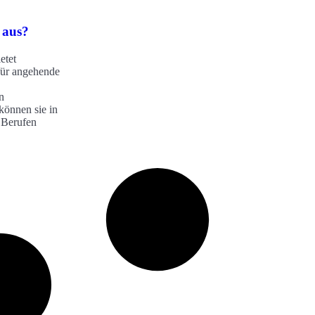
 aus?
etet
 für angehende
n
können sie in
 Berufen