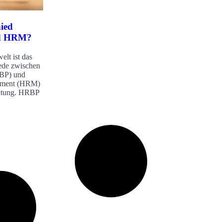
hied
nd HRM?
elt ist das
iede zwischen
RBP) und
ement (HRM)
utung. HRBP