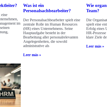
ktleiter?
Was ist ein
Wie organ
Personalsachbearbeiter?
Team?
t eine
nternehmen,
Der Personalsachbearbeiter spielt eine
Die Organisa
management im
zentrale Rolle im Human Resources
spielt eine en
 seinen
(HR) eines Unternehmens. Seine
Erfolg eines
anung,
Hauptaufgabe besteht in der
HR-Prozesse z
Bearbeitung aller personalrelevanten
klare Ziele de
Angelegenheiten, die sowohl
administrative als
Leer más »
Leer más »