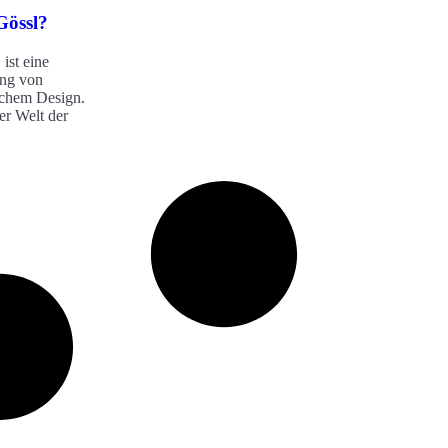
Gössl?
 ist eine
ng von
schem Design.
er Welt der