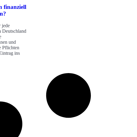
 finanziell
en?
r jede
 Deutschland
e
nnen und
 Pflichten
intrag ins