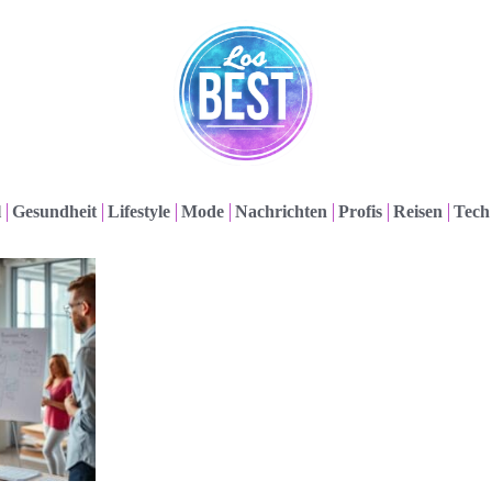
l
Gesundheit
Lifestyle
Mode
Nachrichten
Profis
Reisen
Tech