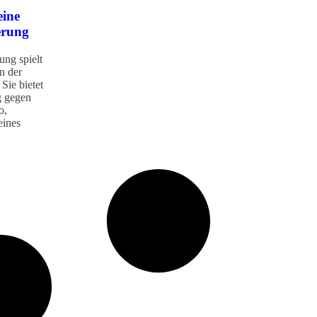
eine
erung
ung spielt
n der
Sie bietet
g gegen
o,
eines