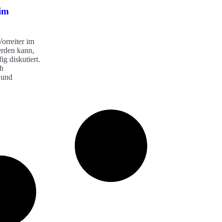
 im
orreiter im
rden kann,
g diskutiert.
ch
 und