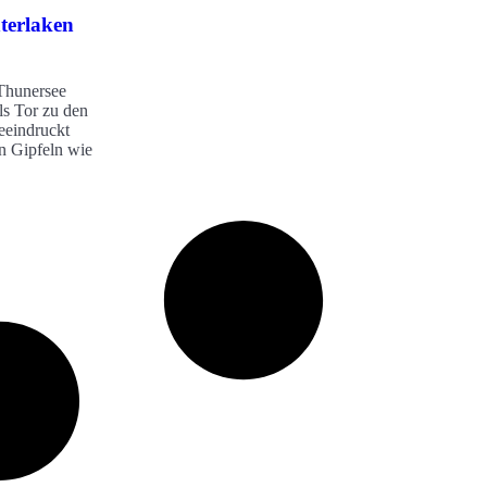
nterlaken
 Thunersee
ls Tor zu den
eeindruckt
n Gipfeln wie