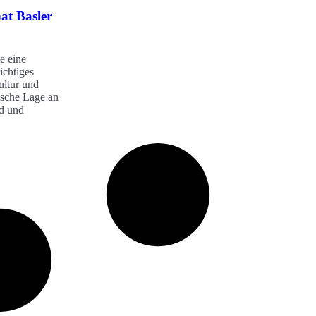
at Basler
te eine
ichtiges
ultur und
ische Lage an
d und