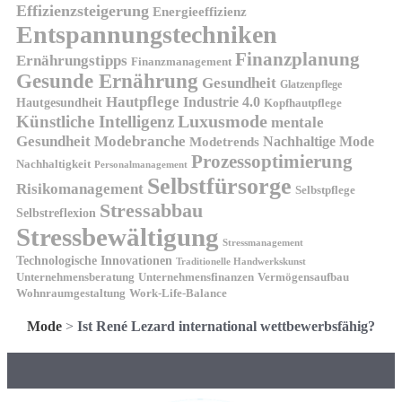
Effizienzsteigerung
Energieeffizienz
Entspannungstechniken
Finanzplanung
Ernährungstipps
Finanzmanagement
Gesunde Ernährung
Gesundheit
Glatzenpflege
Hautpflege
Industrie 4.0
Hautgesundheit
Kopfhautpflege
Luxusmode
Künstliche Intelligenz
mentale
Gesundheit
Modebranche
Nachhaltige Mode
Modetrends
Prozessoptimierung
Nachhaltigkeit
Personalmanagement
Selbstfürsorge
Risikomanagement
Selbstpflege
Stressabbau
Selbstreflexion
Stressbewältigung
Stressmanagement
Technologische Innovationen
Traditionelle Handwerkskunst
Unternehmensberatung
Unternehmensfinanzen
Vermögensaufbau
Wohnraumgestaltung
Work-Life-Balance
Mode
>
Ist René Lezard international wettbewerbsfähig?