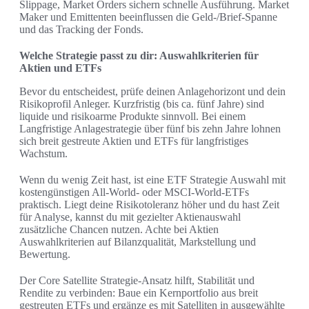
Slippage, Market Orders sichern schnelle Ausführung. Market
Maker und Emittenten beeinflussen die Geld-/Brief-Spanne
und das Tracking der Fonds.
Welche Strategie passt zu dir: Auswahlkriterien für
Aktien und ETFs
Bevor du entscheidest, prüfe deinen Anlagehorizont und dein
Risikoprofil Anleger. Kurzfristig (bis ca. fünf Jahre) sind
liquide und risikoarme Produkte sinnvoll. Bei einem
Langfristige Anlagestrategie über fünf bis zehn Jahre lohnen
sich breit gestreute Aktien und ETFs für langfristiges
Wachstum.
Wenn du wenig Zeit hast, ist eine ETF Strategie Auswahl mit
kostengünstigen All-World- oder MSCI-World-ETFs
praktisch. Liegt deine Risikotoleranz höher und du hast Zeit
für Analyse, kannst du mit gezielter Aktienauswahl
zusätzliche Chancen nutzen. Achte bei Aktien
Auswahlkriterien auf Bilanzqualität, Markstellung und
Bewertung.
Der Core Satellite Strategie-Ansatz hilft, Stabilität und
Rendite zu verbinden: Baue ein Kernportfolio aus breit
gestreuten ETFs und ergänze es mit Satelliten in ausgewählte