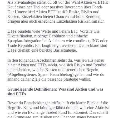
Als Privatanleger stehst du oft vor der Wahl Aktien vs ETFs:
Kauf einzelner Titel oder passives Investieren über Fonds.
Der Unterschied Aktien ETF betrifft Besitz, Risiko und
Kosten. Einzelaktien bieten Chancen auf hohe Renditen,
bringen aber auch erhebliche Einzelaktien Risiken mit sich.
ETFs bündeln viele Werte und liefern ETF Vorteile wie
Diversifikation, niedrige Gebühren und einfache
Sparplan‑Integration bei Anbietern wie comdirect, ING oder
Trade Republic. Für langfristig investieren Deutschland sind
ETFs deshalb eine beliebte Basisstrategie.
In den folgenden Abschnitten siehst du, was jeweils genau
hinter Aktien und ETFs steckt, wie sich Risiko und Rendite
unterscheiden, welche Kosten und steuerlichen Regeln
(Abgeltungsteuer, Sparer‑Pauschbetrag) gelten und wie du
anhand deiner Ziele die passende Strategie wählst.
Grundlegende Definitionen: Was sind Aktien und was
sind ETFs
Bevor du Entscheidungen triffst, hilft ein klarer Blick auf die
Begriffe. Kurz und bündig erfährst du hier, was eine Aktie ist
und wie ein Exchange Traded Fund funktioniert. Das schafft
die Grundlage, um Risiken und Chancen später besser zu