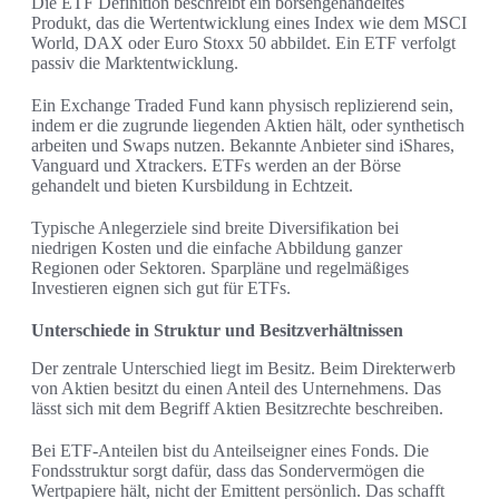
Die ETF Definition beschreibt ein börsengehandeltes
Produkt, das die Wertentwicklung eines Index wie dem MSCI
World, DAX oder Euro Stoxx 50 abbildet. Ein ETF verfolgt
passiv die Marktentwicklung.
Ein Exchange Traded Fund kann physisch replizierend sein,
indem er die zugrunde liegenden Aktien hält, oder synthetisch
arbeiten und Swaps nutzen. Bekannte Anbieter sind iShares,
Vanguard und Xtrackers. ETFs werden an der Börse
gehandelt und bieten Kursbildung in Echtzeit.
Typische Anlegerziele sind breite Diversifikation bei
niedrigen Kosten und die einfache Abbildung ganzer
Regionen oder Sektoren. Sparpläne und regelmäßiges
Investieren eignen sich gut für ETFs.
Unterschiede in Struktur und Besitzverhältnissen
Der zentrale Unterschied liegt im Besitz. Beim Direkterwerb
von Aktien besitzt du einen Anteil des Unternehmens. Das
lässt sich mit dem Begriff Aktien Besitzrechte beschreiben.
Bei ETF-Anteilen bist du Anteilseigner eines Fonds. Die
Fondsstruktur sorgt dafür, dass das Sondervermögen die
Wertpapiere hält, nicht der Emittent persönlich. Das schafft