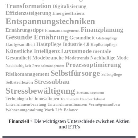
Transformation
Digitalisierung
Effizienzsteigerung
Energieeffizienz
Entspannungstechniken
Finanzplanung
Ernährungstipps
Finanzmanagement
Gesunde Ernährung
Gesundheit
Glatzenpflege
Hautpflege
Industrie 4.0
Hautgesundheit
Kopfhautpflege
Luxusmode
Künstliche Intelligenz
mentale
Gesundheit
Modebranche
Nachhaltige Mode
Modetrends
Prozessoptimierung
Nachhaltigkeit
Personalmanagement
Selbstfürsorge
Risikomanagement
Selbstpflege
Stressabbau
Selbstreflexion
Stressbewältigung
Stressmanagement
Technologische Innovationen
Traditionelle Handwerkskunst
Unternehmensberatung
Unternehmensfinanzen
Vermögensaufbau
Wohnraumgestaltung
Work-Life-Balance
Finanziell
>
Die wichtigsten Unterschiede zwischen Aktien
und ETFs